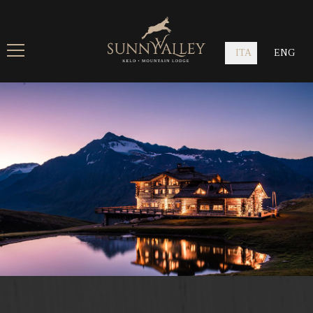
ITA
ENG