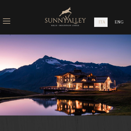
ITA
ENG