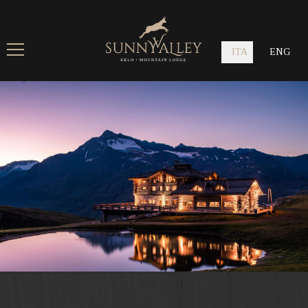
ITA
ENG