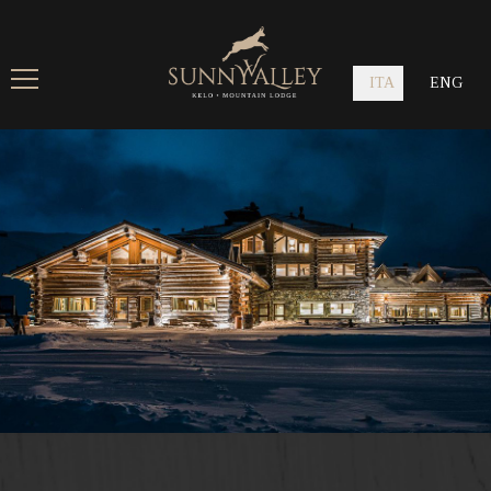
ITA
ENG