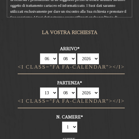
oggetto di trattamento cartaceo ed informatizzato. I Suoi dati saranno
utilizzati esclusivamente per dare un riscontro alla Sua richiesta e prenotare il
Suo soggiorno. I Suoi dati potranno essere utilizzati anche per l'invio di
materiale pubblicitario e di marketing, non saranno però comunicati né diffusi
a soggetti terzi. Titolare del trattamento è Sunny Valley Srl, cui potrà rivolgersi
LA VOSTRA RICHIESTA
per l'esercizio dei Suoi diritti, tra cui rientrano il diritto d'accesso ai dati,
d'integrazione, rettifica e cancellazione. Per la visione dell'informativa
completa si rimanda a:
privacy policy
.
ARRIVO
<I CLASS="FA FA-CALENDAR"></I>
PARTENZA
<I CLASS="FA FA-CALENDAR"></I>
N. CAMERE